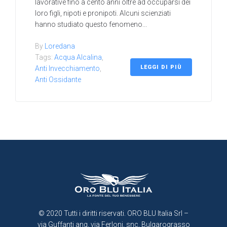
lavorative fino a cento anni oltre ad occuparsi dei
loro figli, nipoti e pronipoti. Alcuni scienziati
hanno studiato questo fenomeno...
By
Loredana
Tags:
Acqua Alcalina
,
LEGGI DI PIÙ
Anti Invecchiamento
,
Anti Ossidante
© 2020 Tutti i diritti riservati. ORO BLU Italia Srl –
via Guffanti ang, via Ferloni, snc, Bulgarograsso