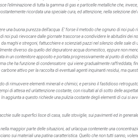
ntisce l’eliminazione di tutta la gamma di gas e particelle metalliche che, in
ostantemente ricordata una speciale cura, ed attenzione, nella selezione del 
re una buona purezza dell’acqua. E’ forse il metodo che ognuno di noi può ric
di noi può rievocare dalle giornate trascorse a condividere le abitudini dei nonn
a maghi e stregoni, fattucchiere e scienziati pazzi nel silenzio delle sale di
edibilmente diverso da quello del depuratore acqua domestico, eppure non meno
ata in un contenitore apposito e portata progressivamente al punto di ebollizi
ma che ha funzione di condensatore: qui viene gradualmente raffreddata, fino
a carbone attivo per la raccolta di eventuali agenti inquinanti residui, ma qu
o di rimuovere elementi minerali e chimici, e persino il fastidioso retrogusto
mpi di attesa ed un’attenzione costante, con risultati al di sotto delle aspetta
 aggiunta a questo richiede una pulizia costante degli elementi di cui si avvale
ie sulle superfici lisce di casa, sulle stoviglie, sui pavimenti ed in gener
ella maggior parte delle situazioni, ad un’acqua contenente una concentrazio
ano sui materiali una patina caratteristica. Quello che non tutti sanno, volend