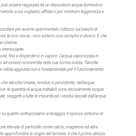
vece, può essere raggiunta da un depuratore acqua domestico
metodo a cui vogliamo affidarci per restituire leggerezza e
ordare per averne sperimentato l’utilizzo sui banchi di
i, le loro storie, i loro sistemi così semplici e diversi. E che
 un cinema.
 interessante.
one, fino a disperdersi in vapore. L’acqua vaporizzata in
 ad essere riconvertita nella sua forma solida. Talvolta
esta valida aggiunta non è fondamentale per il funzionamento
 che talvolta rimane, residuo e persistente, nell’acqua
tive: le quantità di acqua trattabili sono decisamente esigue
, soggetti a tutte le impurità ed i residui lasciati dall’acqua
ale su quanto sottoponiamo a lavaggio, è spesso sintomo di
ne elevata di particelle come calcio, magnesio ed altre
o approfondire le origini del termine, è che il primo utilizzo