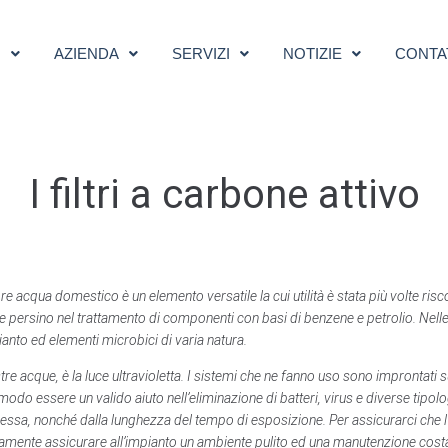
I
AZIENDA
SERVIZI
NOTIZIE
CONTA
I filtri a carbone attivo
 acqua domestico è un elemento versatile la cui utilità è stata più volte risco
a e persino nel trattamento di componenti con basi di benzene e petrolio. Nelle 
anto ed elementi microbici di varia natura.
tre acque, è la luce ultravioletta. I sistemi che ne fanno uso sono improntati 
do essere un valido aiuto nell’eliminazione di batteri, virus e diverse tipologi
essa, nonché dalla lunghezza del tempo di esposizione. Per assicurarci che l’a
iamente assicurare all’impianto un ambiente pulito ed una manutenzione cost