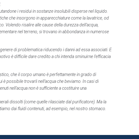
.
tandone i residui in sostanze insolubili disperse nel liquido.
atiche che insorgono in apparecchiature come la lavatrice, od
. Volendo risalire alle cause della durezza dell’acqua,
elementare nel terreno, si trovano in abbondanza in numerose
o genere di problematica riducendo i danni ad essa associati. E
ivo è difficile dare credito a chi intenda sminuirne l’efficacia
stico, che il corpo umano è perfettamente in grado di
i è possibile trovarli nell’acqua che beviamo. In casi di
nuti nell’acqua non è sufficiente a costituire una
rali dissolti (come quelle rilasciate dal purificatore). Ma la
ettiamo dai fluidi contenuti, ad esempio, nel nostro stomaco.