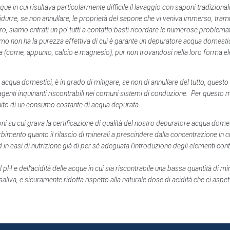
ue in cui risultava particolarmente difficile il lavaggio con saponi tradizionali
ridurre, se non annullare, le proprietà del sapone che vi veniva immerso, tramu
ro, siamo entrati un po’ tutti a contatto:basti ricordare le numerose problem
mo non ha la purezza effettiva di cui è garante un depuratore acqua domestico
sa (come, appunto, calcio e magnesio), pur non trovandosi nella loro forma 
i acqua domestici, è in grado di mitigare, se non di annullare del tutto, quest
genti inquinanti riscontrabili nei comuni sistemi di conduzione. Per questo mot
uito di un consumo costante di acqua depurata.
ni su cui grava la certificazione di qualità del nostro depuratore acqua dome
orbimento quanto il rilascio di minerali a prescindere dalla concentrazione in cu
n casi di nutrizione già di per sé adeguata l’introduzione degli elementi conte
pH e dell’acidità delle acque in cui sia riscontrabile una bassa quantità di mine
aliva, e sicuramente ridotta rispetto alla naturale dose di acidità che ci asp