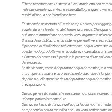
E’ bene ricordare che il sistema a luce ultravioletta non gara
nella sua completezza. Anche e soprattutto per questo viene c
qualità all’acqua che intendiamo bere.
Esiste anche un metodo più curioso e più antico per raggiunge
scuola, durante le interminabili lezioni di chimica. Che ognuno 
può ancora immaginare per averlo visto largamente utilizzato d
Si tratta della distillazione, un sistema per molti versi incr
Il processo di distillazione richiedere che l’acqua venga scald
questo modo prodotta viene raccolta ed incanalata in un siste
all’interno del processo è prevista la presenza di una valvola 
del processo.
La distillazione, come il depuratore acqua domestico, è in grad
imbottigliata. Tuttavia è un procedimento che richiede lunghi te
rispetto a quelle garantite da un depuratore acqua domestico. In
in evaporazione.
Questo genere di residui, che possiamo riconoscere come macch
un’acqua particolarmente dura.
Quando parliamo di durezza dell’acqua facciamo riferimento, n
componenti di natura metallica che, una volta sedimentate, lasci