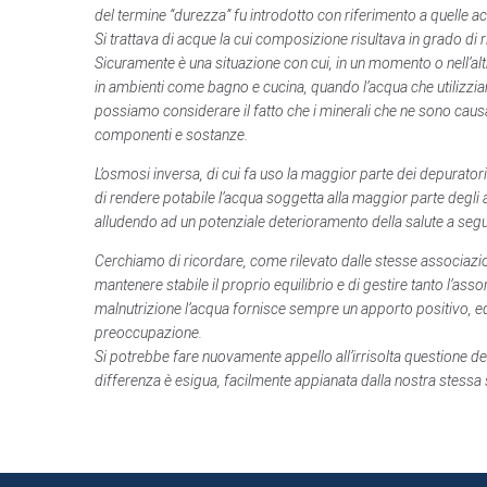
del termine “durezza” fu introdotto con riferimento a quelle acq
Si trattava di acque la cui composizione risultava in grado di 
Sicuramente è una situazione con cui, in un momento o nell’alt
in ambienti come bagno e cucina, quando l’acqua che utilizzia
possiamo considerare il fatto che i minerali che ne sono cau
componenti e sostanze.
L’osmosi inversa, di cui fa uso la maggior parte dei depurator
di rendere potabile l’acqua soggetta alla maggior parte degli a
alludendo ad un potenziale deterioramento della salute a seg
Cerchiamo di ricordare, come rilevato dalle stesse associazio
mantenere stabile il proprio equilibrio e di gestire tanto l’ass
malnutrizione l’acqua fornisce sempre un apporto positivo, ed i
preoccupazione.
Si potrebbe fare nuovamente appello all’irrisolta questione del 
differenza è esigua, facilmente appianata dalla nostra stessa s