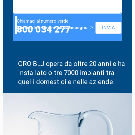
Chiamaci al numero verde
800 034 277
Chiedi informazioni senza impegno ->
INVIA
ORO BLU opera da oltre 20 anni e ha
installato oltre 7000 impianti tra
quelli domestici e nelle aziende.