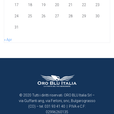
17
18
19
20
21
22
23
24
25
26
27
28
29
30
31
« Apr
© 2020 Tutti i diritti riservati. ORO BLU Italia Srl –
via Guffanti ang, via Ferloni, snc, Bulgarograsso
(CO) – tel. 031 93 41 40 | P.IVA e C.F:
02996260135