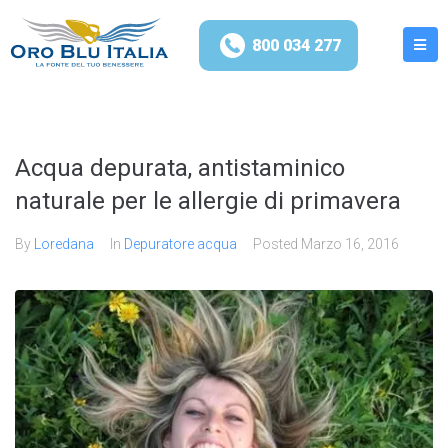
800 034 277
Acqua depurata, antistaminico
naturale per le allergie di primavera
By
Loredana
In
Depuratore acqua
Posted
Marzo 16, 2016