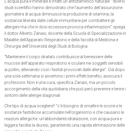
L’acqua pura e minerale è infatti un antistaminico naturale: “diversi
studi scientifici hanno dimostrato che l’aumento dell’assunzione
giornaliera di acqua diminuisce la produzione di istamina, la
sostanza liberata dalle cellule immunitarie per combattere gli
allergeni ma che in dosi eccessive provoca infiammazioni” spiega
il dottor Alberto Zanasi, docente della Scuola di Specializzazione in
Malattie dell’Apparato Respiratorio e della facoltà di Medicina e
Chirurgia dell’Università degli Studi di Bologna.
“Mantenere il corpo idratato contribuisce al benessere delle
mucose dell’apparato respiratorio e oculare nei soggetti sensibili
ai pollini, alleviando così i fastidi provocati dalle allergie”. Già dopo
una sola settimana si avvertono i primi effetti benefici, assicura il
professore. Non è una cura, specifica Zanasi, ma un piccolo
accorgimento della vita quotidiana che può però prevenire e lenire i
sintomi delle allergie stagionali.
Che tipo di acqua scegliere? “c’è bisogno di smaltire le scorie e le
sostanze fastidiose accumulate nell’organismo e che causano le
reazioni allergiche: un’abbondante idratazione, con acqua pura e
leggera facilita la diuresi, garantendo una rapida eliminazione delle