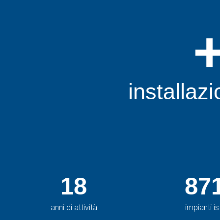
installazi
18
87
anni di attività
impianti ist