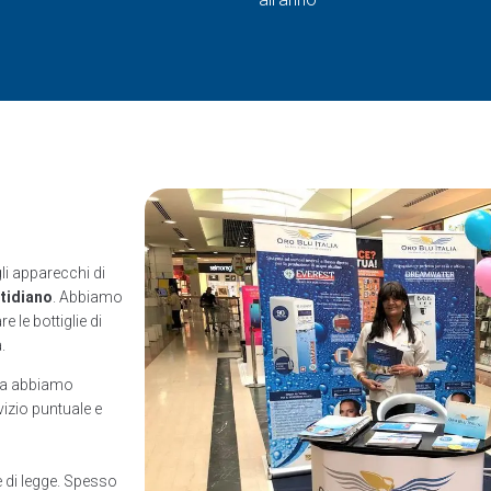
gli apparecchi di
otidiano
. Abbiamo
 le bottiglie di
.
ua abbiamo
rvizio puntuale e
e di legge. Spesso