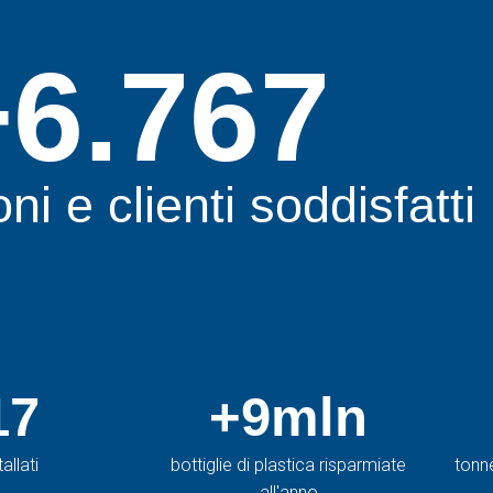
+6.767
oni e clienti soddisfatti
17
+9mln
allati
bottiglie di plastica risparmiate
tonne
all'anno