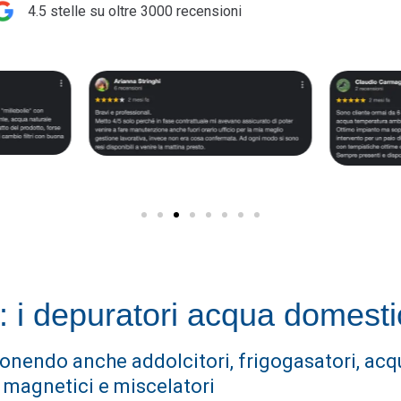
4.5 stelle su oltre 3000 recensioni​
s: i depuratori acqua domesti
onendo anche addolcitori, frigogasatori, acqu
magnetici e miscelatori