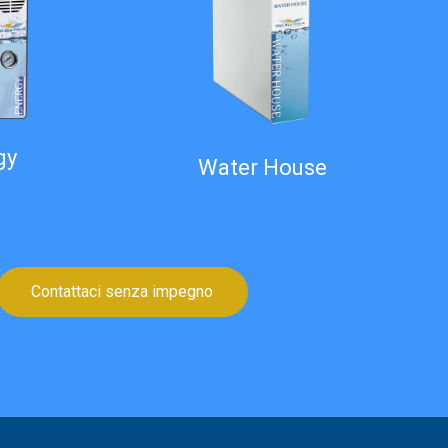
gy
Water House
Contattaci senza impegno